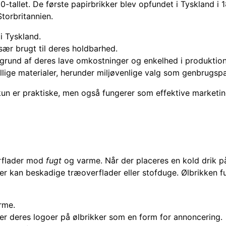
800-tallet. De første papirbrikker blev opfundet i Tyskland 
torbritannien.
 i Tyskland.
ær brugt til deres holdbarhed.
 grund af deres lave omkostninger og enkelhed i produktio
kellige materialer, herunder miljøvenlige valg som genbrugs
 kun er praktiske, men også fungerer som effektive market
erflader mod
fugt
og varme. Når der placeres en kold drik p
, der kan beskadige træoverflader eller stofduge. Ølbrikken
rme.
r deres logoer på ølbrikker som en form for annoncering.