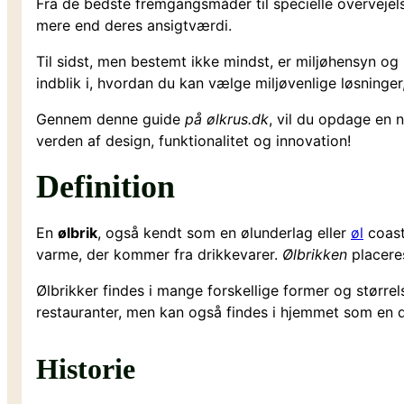
Fra de bedste fremgangsmåder til specielle overveje
mere end deres ansigtværdi.
Til sidst, men bestemt ikke mindst, er miljøhensyn og 
indblik i, hvordan du kan vælge miljøvenlige løsninger, d
Gennem denne guide
på ølkrus.dk
, vil du opdage en n
verden af design, funktionalitet og innovation!
Definition
En
ølbrik
, også kendt som en ølunderlag eller
øl
coaste
varme, der kommer fra drikkevarer.
Ølbrikken
placeres
Ølbrikker findes i mange forskellige former og størr
restauranter, men kan også findes i hjemmet som en 
Historie