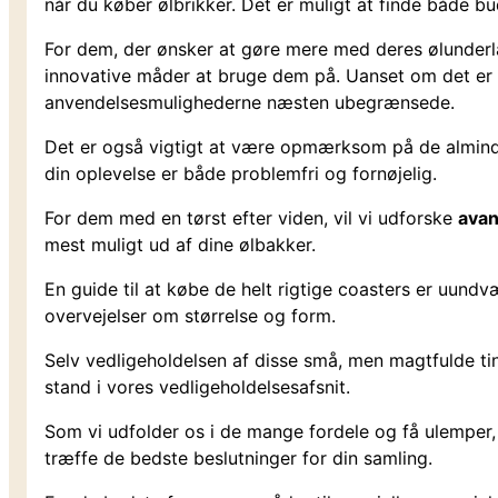
når du køber ølbrikker. Det er muligt at finde både b
For dem, der ønsker at gøre mere med deres ølunderl
innovative måder at bruge dem på. Uanset om det er til
anvendelsesmulighederne næsten ubegrænsede.
Det er også vigtigt at være opmærksom på de almindeli
din oplevelse er både problemfri og fornøjelig.
For dem med en tørst efter viden, vil vi udforske
avan
mest muligt ud af dine ølbakker.
En guide til at købe de helt rigtige coasters er uundvæ
overvejelser om størrelse og form.
Selv vedligeholdelsen af disse små, men magtfulde t
stand i vores vedligeholdelsesafsnit.
Som vi udfolder os i de mange fordele og få ulemper, 
træffe de bedste beslutninger for din samling.