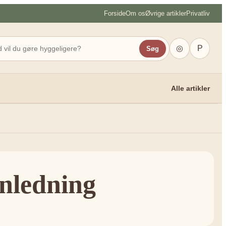
Forside
Om os
Øvrige artikler
Privatliv
◎
P
Søg
Alle artikler
anledning