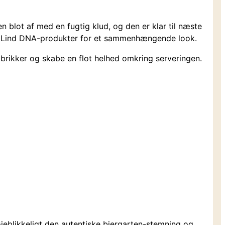
 blot af med en fugtig klud, og den er klar til næste
dre Lind DNA-produkter for et sammenhængende look.
lbrikker og skabe en flot helhed omkring serveringen.
jeblikkeligt den autentiske biergarten-stemning og