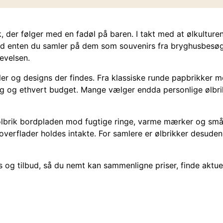
, der følger med en fadøl på baren. I takt med at ølkulture
d enten du samler på dem som souvenirs fra bryghusbesøg, el
evelsen.
 og designs der findes. Fra klassiske runde papbrikker med
smag og ethvert budget. Mange vælger endda personlige ølbr
n ølbrik bordpladen mod fugtige ringe, varme mærker og små
verflader holdes intakte. For samlere er ølbrikker desuden 
g tilbud, så du nemt kan sammenligne priser, finde aktuel