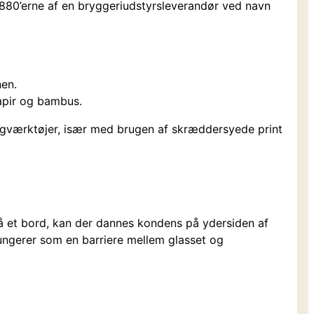
i 1880’erne af en bryggeriudstyrsleverandør ved navn
nen.
papir og bambus.
ingværktøjer, især med brugen af skræddersyede print
å et bord, kan der dannes kondens på ydersiden af
 fungerer som en barriere mellem glasset og