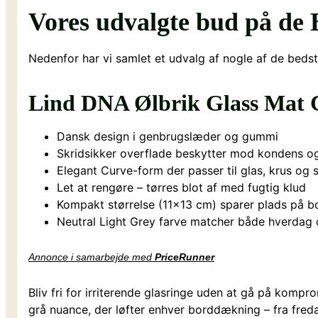
Vores udvalgte bud på de B
Nedenfor har vi samlet et udvalg af nogle af de bedst
Lind DNA Ølbrik Glass Mat 
Dansk design i genbrugslæder og gummi
Skridsikker overflade beskytter mod kondens o
Elegant Curve-form der passer til glas, krus og 
Let at rengøre – tørres blot af med fugtig klud
Kompakt størrelse (11×13 cm) sparer plads på b
Neutral Light Grey farve matcher både hverdag 
Annonce i samarbejde med
PriceRunner
Bliv fri for irriterende glasringe uden at gå på kom
grå nuance, der løfter enhver borddækning – fra freda