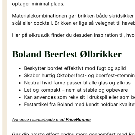
optager minimal plads.
Materialekombinationen gør brikken både skridsikker o
skål eller cocktail. Brikken er lige så velegnet ti
Her på ølkrus.dk finder du desuden inspiration til, h
Boland Beerfest Ølbrikker
Beskytter bordet effektivt mod fugt og spild
Skaber hurtig Oktoberfest- og beerfest-stemni
Neutral hvid farve passer til alle glas og ølkrus
Let og kompakt – nem at stable og opbevare
Kan anvendes som rekvisit i drukspil eller som 
Festartikel fra Boland med kendt holdbar kvalite
Annonce i samarbejde med
PriceRunner
Gør din næste ølfest endnu mere gennemført med Bolan