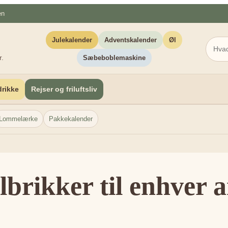
en
Julekalender
Adventskalender
Øl
r.
Sæbeboblemaskine
rikke
Rejser og friluftsliv
Lommelærke
Pakkekalender
lbrikker til enhver 