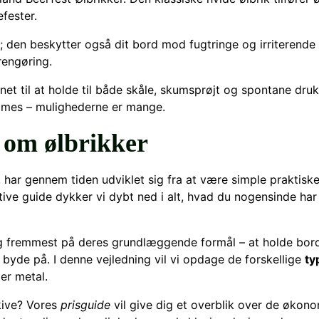
efester.
; den beskytter også dit bord mod fugtringe og irriterende 
rengøring.
net til at holde til både skåle, skumsprøjt og spontane druk
games – mulighederne er mange.
t om ølbrikker
, har gennem tiden udviklet sig fra at være simple praktisk
tive guide dykker vi dybt ned i alt, hvad du nogensinde har
 fremmest på deres grundlæggende formål – at holde bordet 
 byde på. I denne vejledning vil vi opdage de forskellige
ty
ler metal.
skive? Vores
prisguide
vil give dig et overblik over de økono