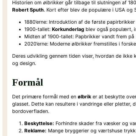
Historien om
ølbrikker
går tilbage til slutningen af 1
Robert Sputh
. Kort efter blev de populære i USA og S
1880’erne: Introduktion af de første papirbrikker
1900-tallet:
Korkunderlag
blev også populært, is
Midten af 1900-tallet: Papbrikker vandt frem på
2020’erne: Moderne
ølbrikker
fremstilles i fors
Deres udvikling gennem tiden viser, hvordan de ikke
og design.
Formål
Det primære formål med en
ølbrik
er at beskytte ov
glasset. Dette kan resultere i vandringe eller pletter
bordoverfladen.
Beskyttelse:
Forhindre skader fra væsker og va
Reklame:
Mange bryggerier og værtshuse trykke