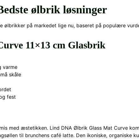
edste ølbrik løsninger
e ølbrikker på markedet lige nu, baseret på populære vurder
Curve 11×13 cm Glasbrik
g varme
små skåle
ordet
og fest
promis med æstetikken. Lind DNA Ølbrik Glass Mat Curve kom
gsøllen til brunchens café latte. Den ikoniske, organiske k