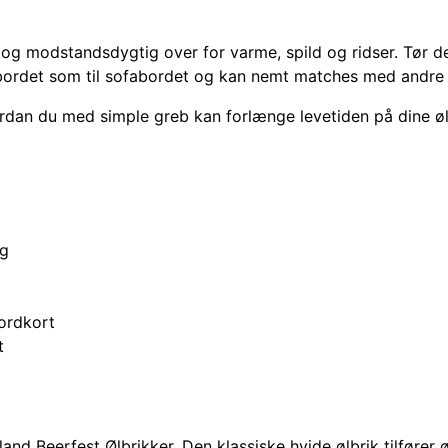
g modstandsdygtig over for varme, spild og ridser. Tør den
l havebordet som til sofabordet og kan nemt matches med an
vordan du med simple greb kan forlænge levetiden på dine ø
ng
bordkort
t
d Beerfest Ølbrikker. Den klassiske hvide ølbrik tilfører ø