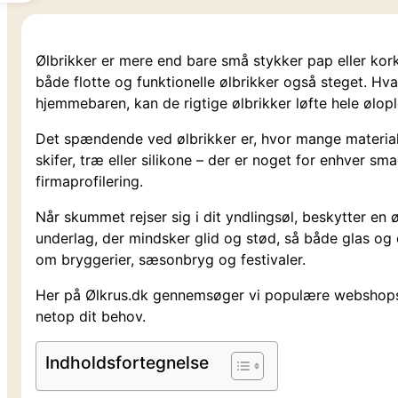
Ølbrikker er mere end bare små stykker pap eller kork
både flotte og funktionelle ølbrikker også steget. Hva
hjemmebaren, kan de rigtige ølbrikker løfte hele ølopl
Det spændende ved ølbrikker er, hvor mange materialer
skifer, træ eller silikone – der er noget for enhver 
firmaprofilering.
Når skummet rejser sig i dit yndlingsøl, beskytter e
underlag, der mindsker glid og stød, så både glas og o
om bryggerier, sæsonbryg og festivaler.
Her på Ølkrus.dk gennemsøger vi populære webshops o
netop dit behov.
Indholdsfortegnelse