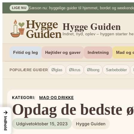
Spring
Sæson nu: hyggelige guider til hjemmet, bordet og weekend
LIGE NU
til
indhold
Hygge Guiden
Indret, nyd, oplev – hyggen starter he
Fritid og leg
Højtider og gaver
Indretning
Mad og d
Ølglas
Ølkrus
Ølbong
Sæbebobler
POPULÆRE GUIDER
KATEGORI:
MAD OG DRIKKE
Opdag de bedste ø
→
Indhold
Udgivet
oktober 15, 2023
Hygge Guiden