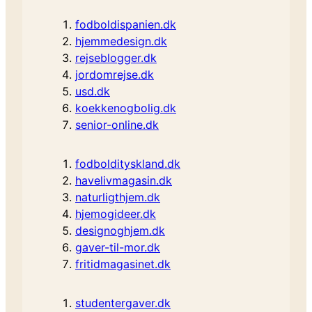
fodboldispanien.dk
hjemmedesign.dk
rejseblogger.dk
jordomrejse.dk
usd.dk
koekkenogbolig.dk
senior-online.dk
fodboldityskland.dk
havelivmagasin.dk
naturligthjem.dk
hjemogideer.dk
designoghjem.dk
gaver-til-mor.dk
fritidmagasinet.dk
studentergaver.dk