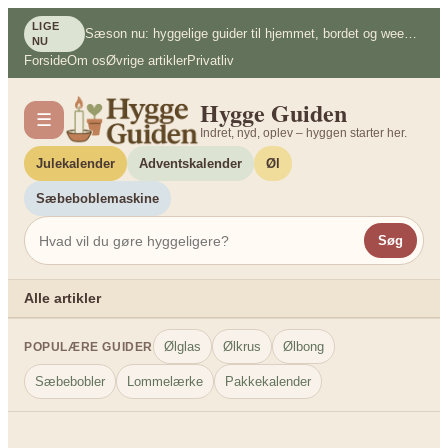
Spring
LIGE
Sæson nu: hyggelige guider til hjemmet, bordet og weekenden
til
NU
Forside
Om os
Øvrige artikler
Privatliv
indhold
Hygge Guiden
☰
Indret, nyd, oplev – hyggen starter her.
Julekalender
Adventskalender
Øl
Sæbeboblemaskine
Søg
Alle artikler
Ølglas
Ølkrus
Ølbong
POPULÆRE GUIDER
Sæbebobler
Lommelærke
Pakkekalender