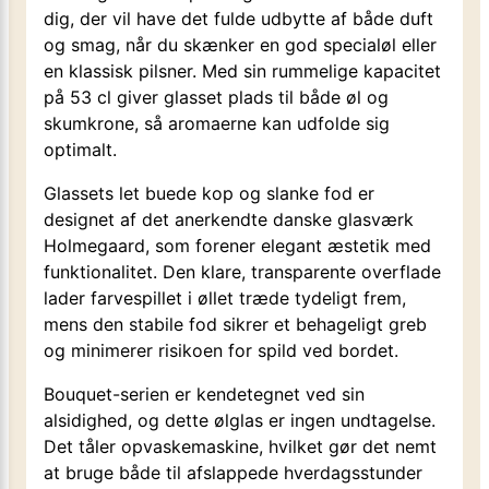
dig, der vil have det fulde udbytte af både duft
og smag, når du skænker en god specialøl eller
en klassisk pilsner. Med sin rummelige kapacitet
på 53 cl giver glasset plads til både øl og
skumkrone, så aromaerne kan udfolde sig
optimalt.
Glassets let buede kop og slanke fod er
designet af det anerkendte danske glasværk
Holmegaard, som forener elegant æstetik med
funktionalitet. Den klare, transparente overflade
lader farvespillet i øllet træde tydeligt frem,
mens den stabile fod sikrer et behageligt greb
og minimerer risikoen for spild ved bordet.
Bouquet-serien er kendetegnet ved sin
alsidighed, og dette ølglas er ingen undtagelse.
Det tåler opvaskemaskine, hvilket gør det nemt
at bruge både til afslappede hverdagsstunder