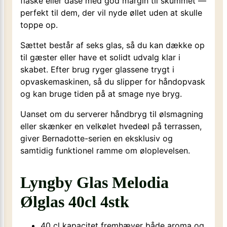
flaske eller dåse med god margin til skummet —
perfekt til dem, der vil nyde øllet uden at skulle
toppe op.
Sættet består af seks glas, så du kan dække op
til gæster eller have et solidt udvalg klar i
skabet. Efter brug ryger glassene trygt i
opvaskemaskinen, så du slipper for håndopvask
og kan bruge tiden på at smage nye bryg.
Uanset om du serverer håndbryg til ølsmagning
eller skænker en velkølet hvedeøl på terrassen,
giver Bernadotte-serien en eksklusiv og
samtidig funktionel ramme om øloplevelsen.
Lyngby Glas Melodia
Ølglas 40cl 4stk
40 cl kapacitet fremhæver både aroma og