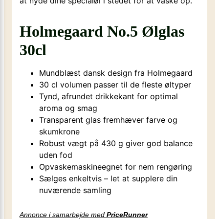
at nyde dine specialøl i stedet for at vaske op.
Holmegaard No.5 Ølglas
30cl
Mundblæst dansk design fra Holmegaard
30 cl volumen passer til de fleste øltyper
Tynd, afrundet drikkekant for optimal
aroma og smag
Transparent glas fremhæver farve og
skumkrone
Robust vægt på 430 g giver god balance
uden fod
Opvaskemaskineegnet for nem rengøring
Sælges enkeltvis – let at supplere din
nuværende samling
Annonce i samarbejde med
PriceRunner