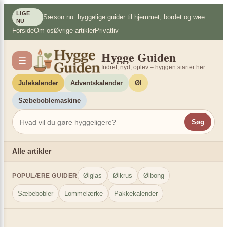
Spring
×
LIGE
Sæson nu: hyggelige guider til hjemmet, bordet og weekenden
til
NU
Forside
Om os
Øvrige artikler
Privatliv
indhold
Hygge Guiden
☰
Indret, nyd, oplev – hyggen starter her.
Julekalender
Adventskalender
Øl
Sæbeboblemaskine
Søg
Alle artikler
Ølglas
Ølkrus
Ølbong
POPULÆRE GUIDER
Sæbebobler
Lommelærke
Pakkekalender